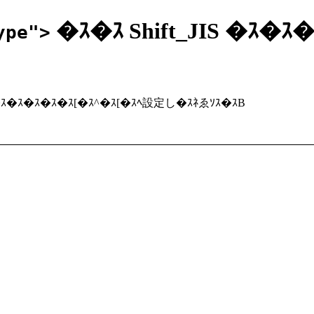
�ｽ�ｽ Shift_JIS �ｽ�
ype">
ｽ�ｽ�ｽ�ｽ�ｽ[�ｽ^�ｽ[�ｽﾍ設定し�ｽﾈゑｿｽ�ｽB