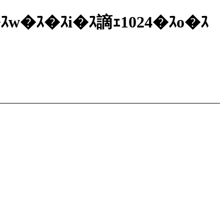
ｽ�ｽw�ｽ�ｽi�ｽ謫ｪ1024�ｽo�ｽ