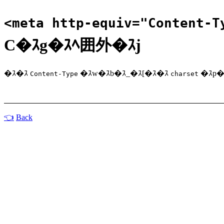
<meta http-equiv="Content-T
C�ｽg�ｽﾍ囲外�ｽj
�ｽ�ｽ
�ｽw�ｽb�ｽ_�ｽ[�ｽ�ｽ
�ｽp�
Content-Type
charset
Back